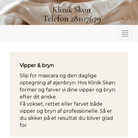
Klinik Skøn
Telefon 28107679
Toggle
naviga
Vipper & bryn
Slip for mascara og den daglige
optegning af øjenbryn. Hos Klinik Skøn
former og farver vi dine vipper og bryn
efter dit ønske.
Få vokset, rettet eller farvet både
vipper og bryn af professionelle. Så er
du sikker på et resultat du bliver glad
for